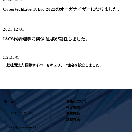
CybertechLive Tokyo 2022のオーガナイザーになりました。
2021.12.01
IACS代表理事に鶴保 征城が就任しました。
2021.10.01
一般社団法人 国際サイバーセキュリティ協会を設立しました。
ホーム
資格について
検定概要
IACSについて
事業内容
活動報告
代表
メッセージ