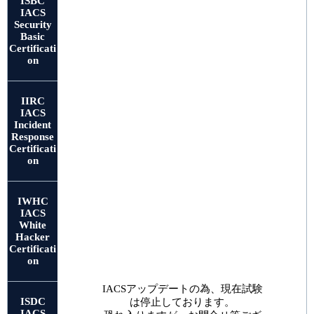
ISBC
IACS
Security
Basic
Certificati
on
IIRC
IACS
Incident
Response
Certificati
on
IWHC
IACS
White
Hacker
Certificati
on
IACSアップデートの為、現在試験
ISDC
は停止しております。
IACS