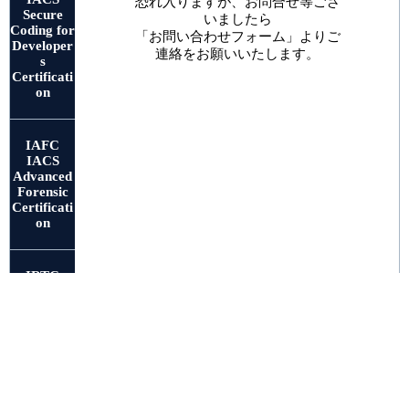
恐れ入りますが、お問合せ等ござ
Secure
いましたら
Coding for
「お問い合わせフォーム」よりご
Developer
連絡をお願いいたします。
s
Certificati
on
IAFC
IACS
Advanced
Forensic
Certificati
on
IRTC
IACS Red
Team
Certificati
on
ICSR
IACS